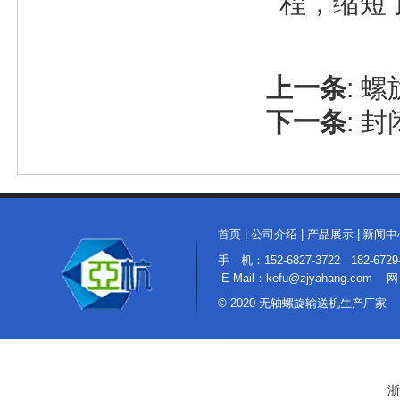
程，缩短
上一条
:
螺
下一条
:
封
首页
|
公司介绍
|
产品展示
|
新闻中
手 机：152-6827-3722 182
E-Mail：kefu@zjyahang.com 网
© 2020 无轴螺旋输送机生产厂
浙